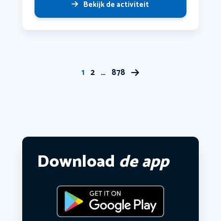
Bekijk de activiteit
1
2
…
878
Download
de app