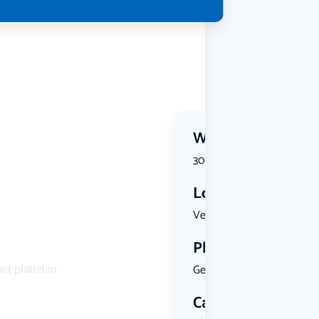
Wanneer?
30 June 2026 | 20:00
Locatie
Vesteplein...
Plekken
et plattelan
Geen limiet
Categorie