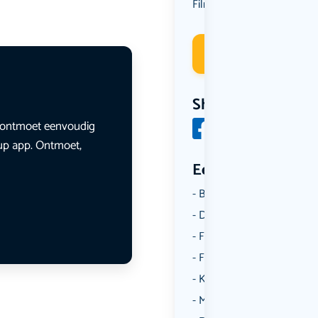
Film
Deelneme
Share
en ontmoet eenvoudig
lup app. Ontmoet,
Een aantal catego
Borrelen
Dansen
Fietsen
Film
Kunst & Cultuur
Muziek