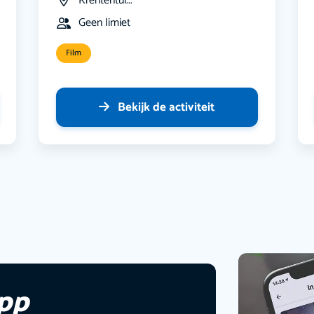
Krententui...
Geen limiet
Film
Bekijk de activiteit
app