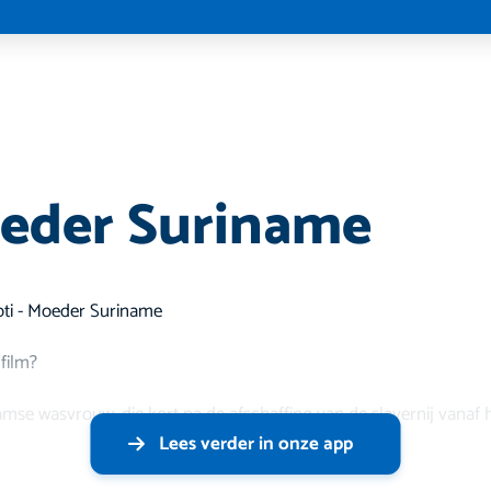
eder Suriname
Koti - Moeder Suriname
film?
se wasvrouw, die kort na de afschaffing van de slavernij vanaf h
Lees verder in onze app