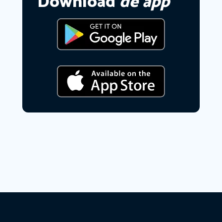
Download
de app