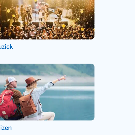
ziek
izen