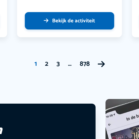
Bekijk de activiteit
1
2
3
…
878
n