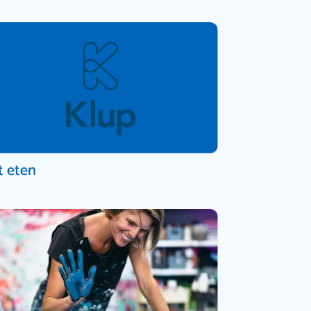
t eten