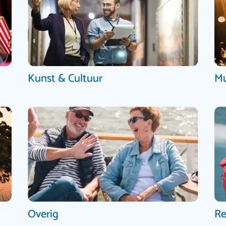
Kunst & Cultuur
Mu
Overig
Re