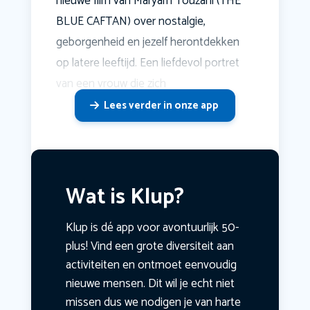
nieuwe film van Maryam Touzani (THE
BLUE CAFTAN) over nostalgie,
geborgenheid en jezelf herontdekken
op latere leeftijd. Een liefdevol portret
van een vrouw die zich
Lees verder in onze app
Wat is Klup?
Klup is dé app voor avontuurlijk 50-
plus! Vind een grote diversiteit aan
activiteiten en ontmoet eenvoudig
nieuwe mensen. Dit wil je echt niet
missen dus we nodigen je van harte