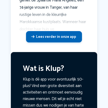
geniet de Spaanse Maria Angeles, een
74-jarige vrouw in Tanger, van haar
rustige leven in de kleurrijke
Marokkaanse kustplaats. Wanneer haar
dochter haar huis ve
Lees verder in onze app
Wat is Klup?
Klup is dé app voor avontuurlijk 50-
plus! Vind een grote diversiteit aan
activiteiten en ontmoet eenvoudig
nieuwe mensen. Dit wil je echt niet
missen dus we nodigen je van harte