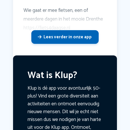
Wie gaat er mee fietsen, een of
meerdere dagen in het mooie Drenthe
https://fiets4daagse.nl
Lees verder in onze app
Wat is Klup?
Klup is dé app voor avontuurlijk 50-
plus! Vind een grote diversiteit aan
activiteiten en ontmoet eenvoudig
nieuwe mensen. Dit wil je echt niet
missen dus we nodigen je van harte
uit voor de Klup app. Ontmoet,