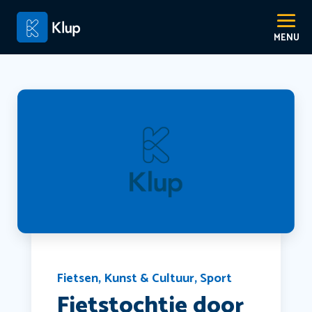
Fietsen
,
Kunst & Cultuur
,
Sport
Fietstochtje door