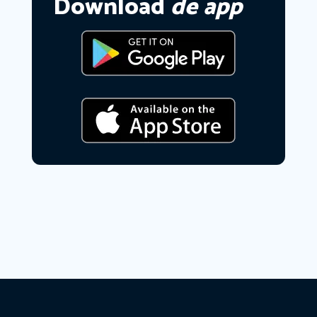
Download
de app