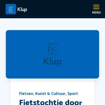
Fietsen
,
Kunst & Cultuur
,
Sport
Fietstochtje door