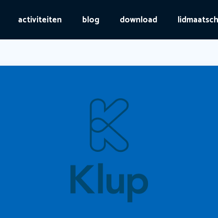
activiteiten
blog
download
lidmaatsc