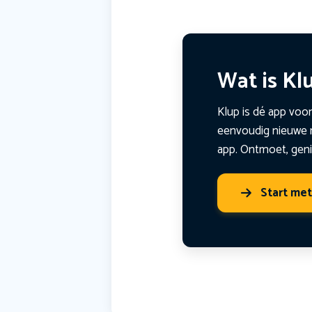
Wat is Kl
Klup is dé app voor
eenvoudig nieuwe m
app. Ontmoet, geni
Start me