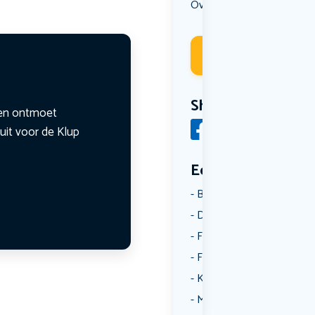
Overig
Sport
,
Deelneme
Share
n en ontmoet
uit voor de Klup
Een aantal catego
Borrelen
Dansen
Fietsen
Film
Kunst & Cultuur
Muziek