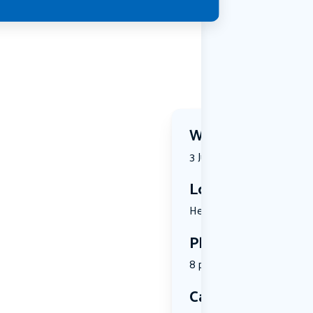
Wanneer?
3 July 2026 | 11:30
Locatie
Hertmerweg...
Plekken
8 plekken beschikbaar
Categorie