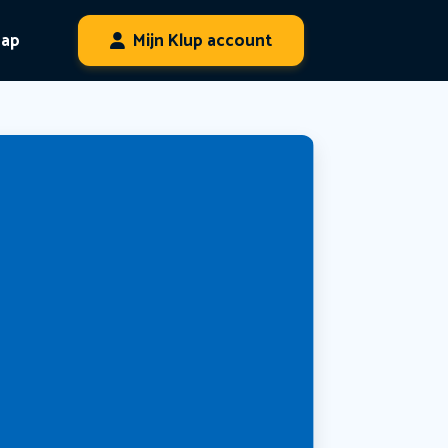
hap
Mijn Klup account