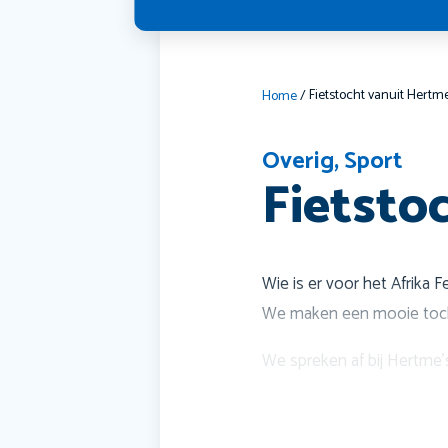
Fietstocht vanuit Hertm
Home
/
Overig
,
Sport
Fietsto
Wie is er voor het Afrika 
We maken een mooie toch
We spreken af bij Hertme'