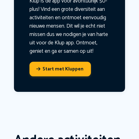
Klup is dé app voor avontuurlijk 50-
plus! Vind een grote diversiteit aan
activiteiten en ontmoet eenvoudig
nieuwe mensen. Dit wil je echt niet
missen dus we nodigen je van harte
uit voor de Klup app. Ontmoet,
geniet en ga er samen op uit!
Start met Kluppen