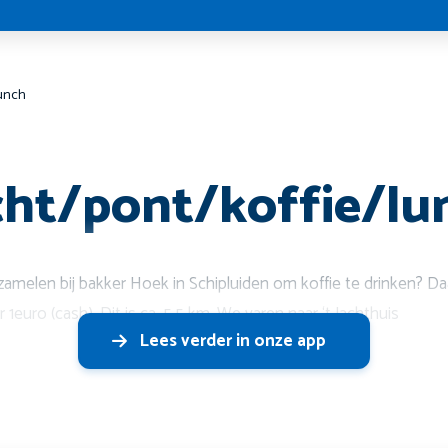
lunch
cht/pont/koffie/lu
zamelen bij bakker Hoek in Schipluiden om koffie te drinken? Da
1euro (cash). Dit is ca. 5,5 km. We varen naar ‘t Jachthuis
Lees verder in onze app