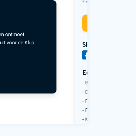
Fietsen
Deelneme
n en ontmoet
uit voor de Klup
Share
Een aantal catego
Borrelen
Dansen
Fietsen
Film
Kunst & Cultuur
Muziek