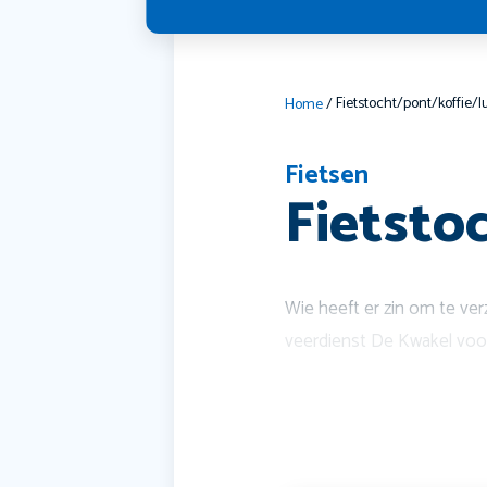
Fietstocht/pont/koffie/
Home
/
Fietsen
Fietsto
Wie heeft er zin om te ver
veerdienst De Kwakel voor 