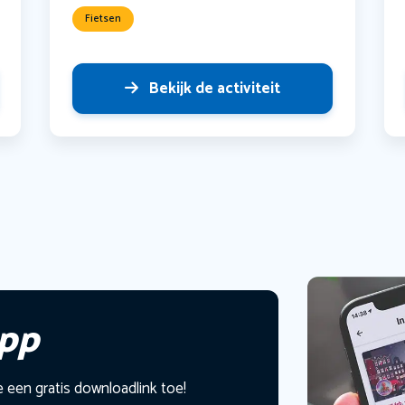
Fietsen
Bekijk de activiteit
app
e een gratis downloadlink toe!