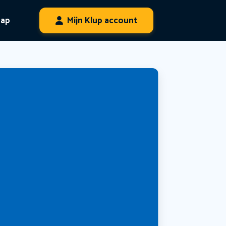
hap
Mijn Klup account