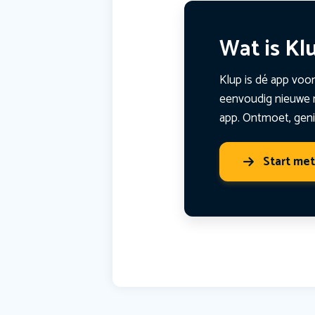
Wat is Kl
Klup is dé app voor
eenvoudig nieuwe m
app. Ontmoet, geni
Start me