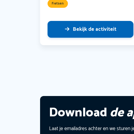
Fietsen
Bekijk de activiteit
Download
de 
Laat je emailadres achter en we sturen j