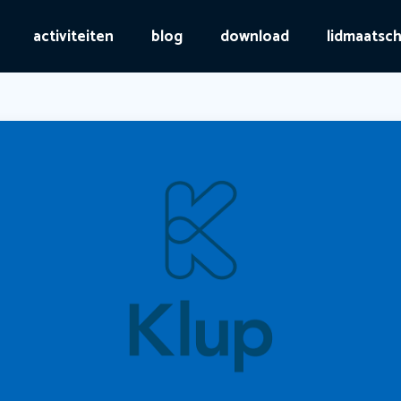
activiteiten
blog
download
lidmaatsc