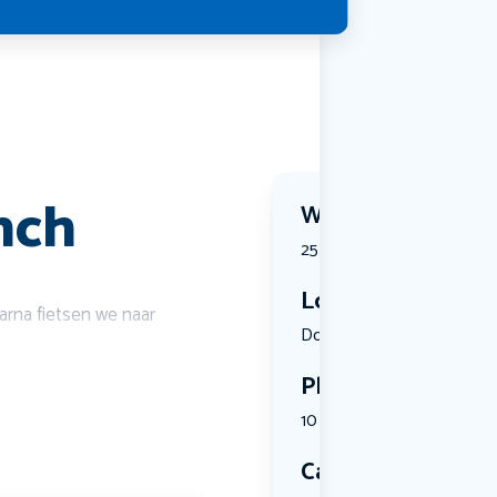
nch
Wanneer?
25 June 2026 | 10:30
Locatie
arna fietsen we naar
Dorpsstraa...
Plekken
10 plekken beschikbaar
Categorie