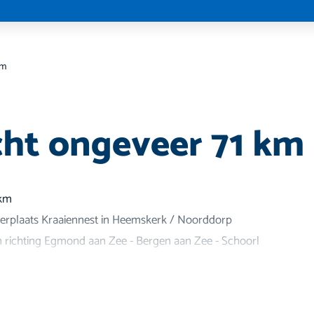
km
cht ongeveer 71 km
1km
eerplaats Kraaiennest in Heemskerk / Noorddorp
n richting Egmond aan Zee - Bergen aan Zee - Schoorl