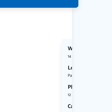
Wanneer?
14 August 2026 | 10:30
Locatie
Parkeerpla...
Plekken
12 plekken beschikbaar
Categorie