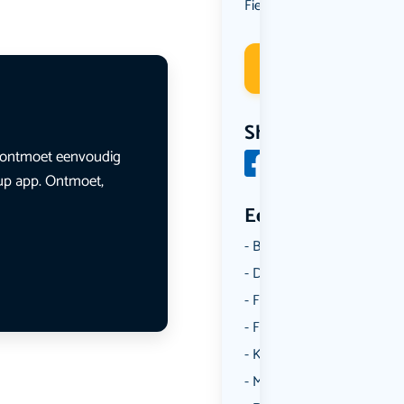
Fietsen
Deelneme
Share
en ontmoet eenvoudig
lup app. Ontmoet,
Een aantal catego
Borrelen
Dansen
Fietsen
Film
Kunst & Cultuur
Muziek