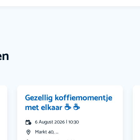
en
Gezellig koffiemomentje
met elkaar ☕️ ☕️
6 August 2026 | 10:30
Markt 40, ...