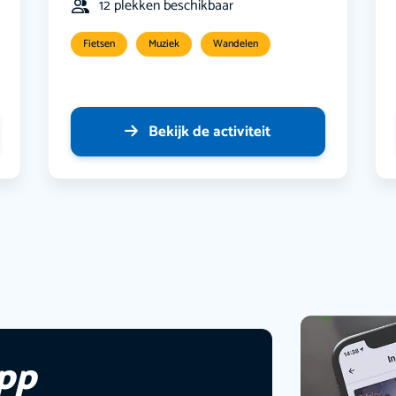
12 plekken beschikbaar
Fietsen
Muziek
Wandelen
Bekijk de activiteit
app