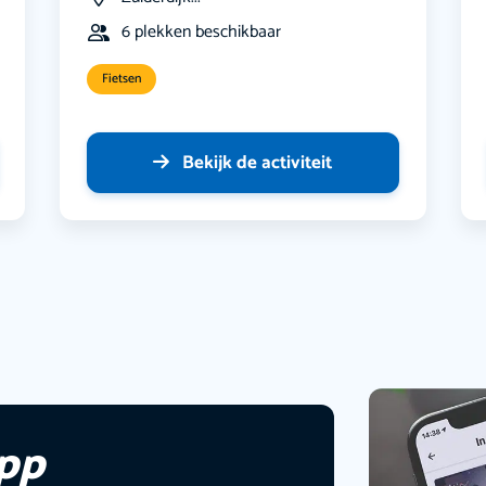
6 plekken beschikbaar
Fietsen
Bekijk de activiteit
app