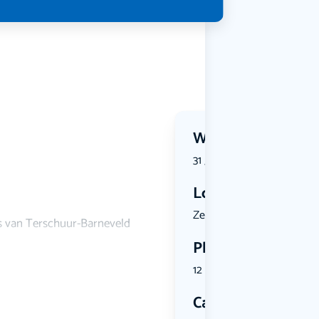
Wanneer?
31 July 2026 | 10:30
Locatie
Zeldersewe...
s van Terschuur-Barneveld
Plekken
12 plekken beschikbaar
Categorie