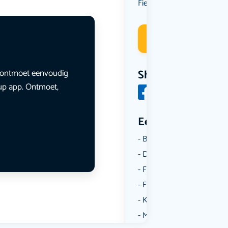
Fietsen
Deelneme
en ontmoet eenvoudig
Share
lup app. Ontmoet,
Een aantal catego
Borrelen
Dansen
Fietsen
Film
Kunst & Cultuur
Muziek