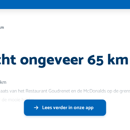
 km
cht ongeveer 65 km
65km
laats van het Restaurant Goudrenet en de McDonalds op de gren
r de mooie heides
Lees verder in onze app