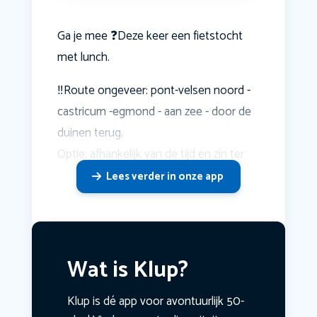
Ga je mee ❓Deze keer een fietstocht
met lunch.
‼️Route ongeveer: pont-velsen noord -
castricum -egmond - aan zee - door de
duinen terug.
Optie: afhankelijk van de tijd en zin ter
Lees verder in onze app
Wat is Klup?
Klup is dé app voor avontuurlijk 50-