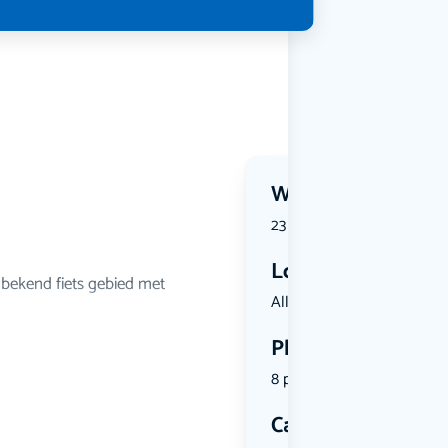
Wanneer?
23 August 2026 | 11:00
Locatie
nbekend fiets gebied met
Allee 1, 6...
Plekken
8 plekken beschikbaar
Categorie