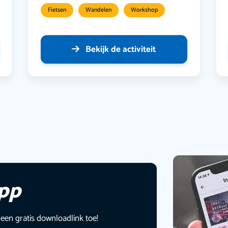
Fietsen
Wandelen
Workshop
Bekijk de activiteit
app
 een gratis downloadlink toe!