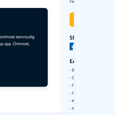
Fietsen
Deelneme
en ontmoet eenvoudig
Share
lup app. Ontmoet,
Een aantal catego
Borrelen
Dansen
Fietsen
Film
Kunst & Cultuur
Muziek