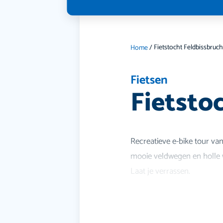
Fietstocht Feldbissbruc
Home
/
Fietsen
Fietsto
Recreatieve e-bike tour va
mooie veldwegen en holle 
Laat je verrassen.