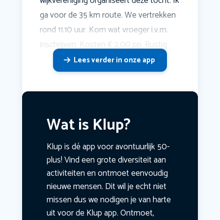
wijkvereniging organiseert deze tocht. Ik
ga voor de 35 km route. We vertrekken
rond 11.10 uur. Kom wat vroeger i.v.m.
inschrijven. Kosten € 2,00 pp. Rustig
Lees verder in onze app
Wat is Klup?
Klup is dé app voor avontuurlijk 50-
plus! Vind een grote diversiteit aan
activiteiten en ontmoet eenvoudig
nieuwe mensen. Dit wil je echt niet
missen dus we nodigen je van harte
uit voor de Klup app. Ontmoet,