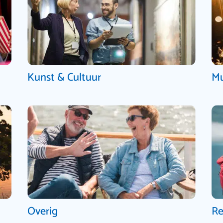
Kunst & Cultuur
Mu
Overig
Re