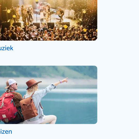
ziek
izen