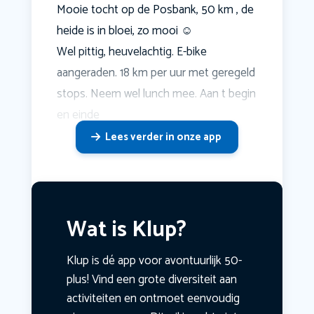
Mooie tocht op de Posbank, 50 km , de
heide is in bloei, zo mooi ☺️
Wel pittig, heuvelachtig. E-bike
aangeraden. 18 km per uur met geregeld
stops. Neem wel lunch mee. Aan t begin
en einde
Lees verder in onze app
Wat is Klup?
Klup is dé app voor avontuurlijk 50-
plus! Vind een grote diversiteit aan
activiteiten en ontmoet eenvoudig