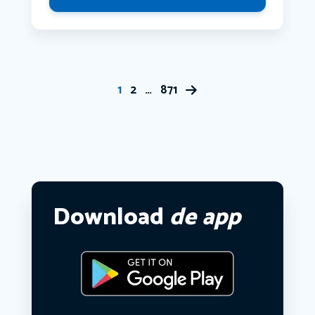
1
2
…
871
Download
de app