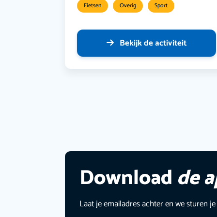
Fietsen
Overig
Sport
Bekijk de activiteit
Download
de 
Laat je emailadres achter en we sturen je