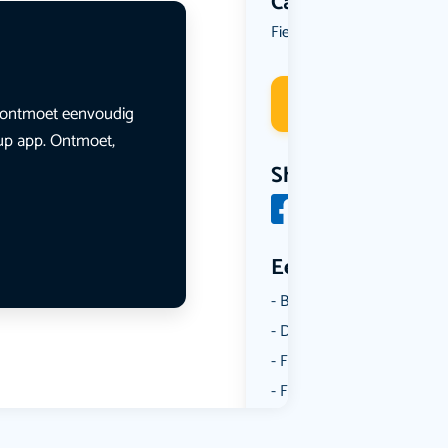
Categorie
Fietsen
Reizen
,
Deelneme
en ontmoet eenvoudig
lup app. Ontmoet,
Share
Een aantal catego
Borrelen
Dansen
Fietsen
Film
Kunst & Cultuur