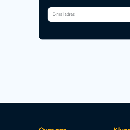
E-mailadres
*