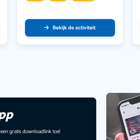
Bekijk de activiteit
app
 een gratis downloadlink toe!