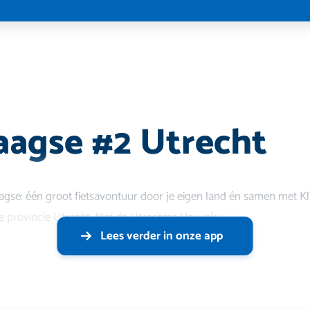
t
aagse #2 Utrecht
daagse: één groot fietsavontuur door je eigen land én samen met Kl
ie provincie Utrecht. Met de Utrechtse Heuvelr
Lees verder in onze app