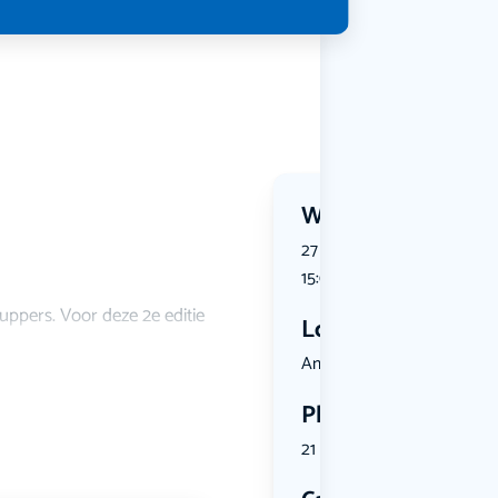
Wanneer?
27 July 2026 | 15:00 tot 31 J
15:00
uppers. Voor deze 2e editie
Locatie
Amersfoort...
Plekken
21 plekken beschikbaar