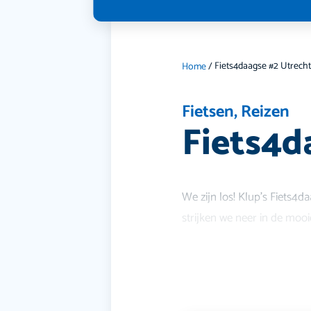
Fiets4daagse #2 Utrech
Home
/
Fietsen
,
Reizen
Fiets4d
We zijn los! Klup’s Fiets4
strijken we neer in de moo