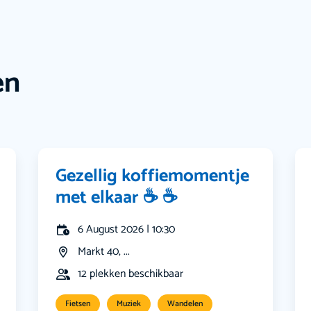
en
Gezellig koffiemomentje
met elkaar ☕️ ☕️
6 August 2026 | 10:30
Markt 40, ...
12 plekken beschikbaar
Fietsen
Muziek
Wandelen