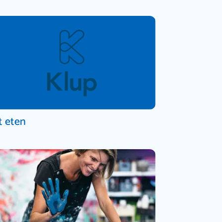
t eten