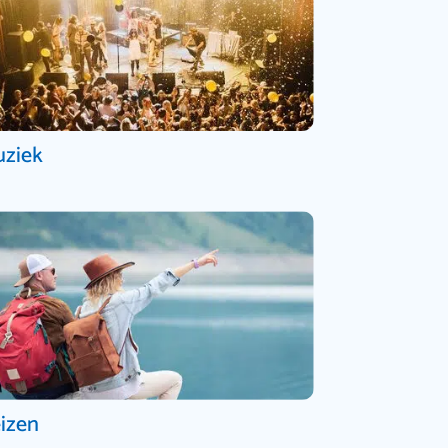
ziek
izen