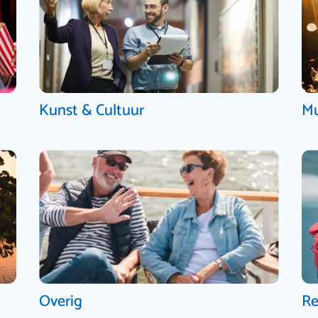
Kunst & Cultuur
Mu
Overig
Re