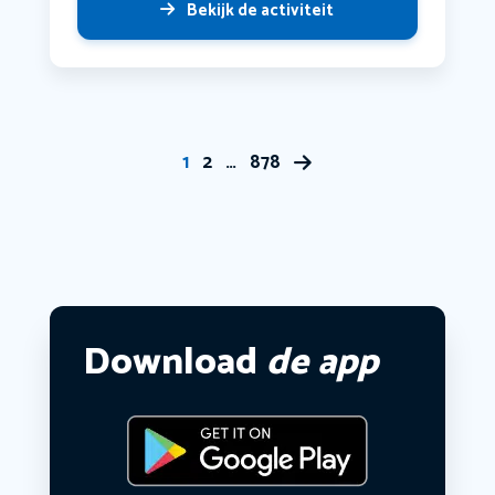
Bekijk de activiteit
1
2
…
878
Download
de app