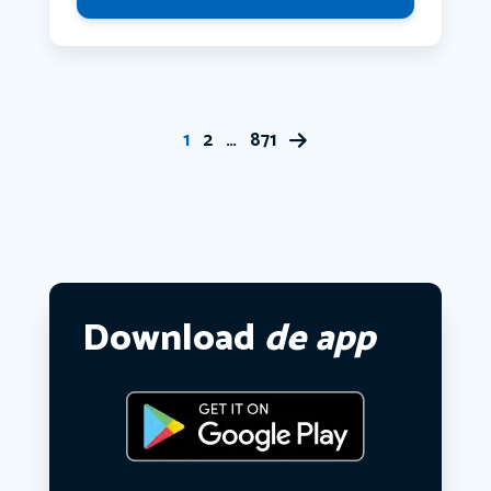
1
2
…
871
Download
de app