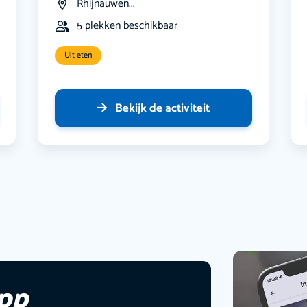
Rhijnauwen...
5 plekken beschikbaar
Uit eten
Bekijk de activiteit
app