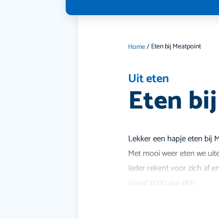
Eten bij Meatpoint
Home
/
Uit eten
Eten bi
Lekker een hapje eten bij 
Met mooi weer eten we uite
Ieder rekent voor zich af e
Vanaf 17.00 uur drin