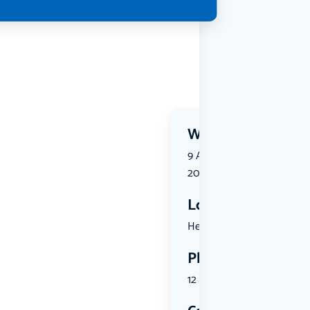
Wanneer?
9 August 2026 | 17:00 tot 
2026 | 21:00
Locatie
Herenstraa...
Plekken
12 plekken beschikbaar