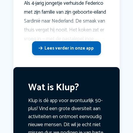
Als 4-jarig jongetje verhuisde Federico
met zijn familie van zijn geboorte-eiland
Sardinië naar Nederland. De smaak van
thuis vergat hij nooit. Het koken zat er
vroeg in — met de pastalepel inge
Lees verder in onze app
Wat is Klup?
Klup is dé app voor avontuurlijk 50-
plus! Vind een grote diversiteit aan
activiteiten en ontmoet eenvoudig
nieuwe mensen. Dit wil je echt niet
missen dus we nodigen je van harte