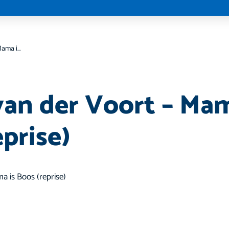
Esther van der Voort – Mama is Boos (reprise)
van der Voort – Mam
prise)
a is Boos (reprise)