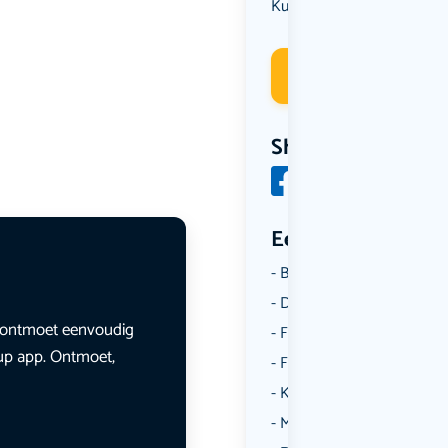
Kunst & Cultuur
Deelneme
Share
Een aantal catego
Borrelen
Dansen
en ontmoet eenvoudig
Fietsen
lup app. Ontmoet,
Film
Kunst & Cultuur
Muziek