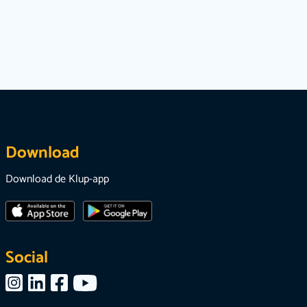
Download
Download de Klup-app
Social