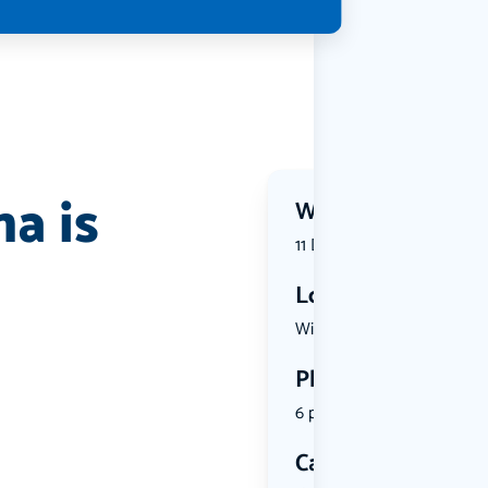
a is
Wanneer?
11 December 2026 | 20:15
Locatie
Willibrord...
Plekken
6 plekken beschikbaar
Categorie