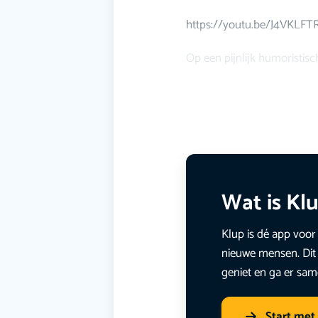
https://youtu.be/J4VKLF
Op een pijnlijk humoristis
Wat is Kl
Klup is dé app voor 
nieuwe mensen. Dit 
geniet en ga er sam
Start met