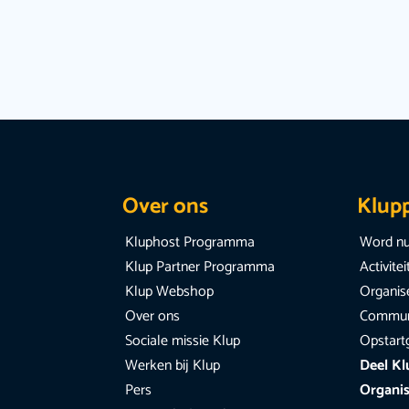
Over ons
Klup
Kluphost Programma
Word nu
Klup Partner Programma
Activite
Klup Webshop
Organise
Over ons
Communi
Sociale missie Klup
Opstart
Werken bij Klup
Deel Kl
Pers
Organis