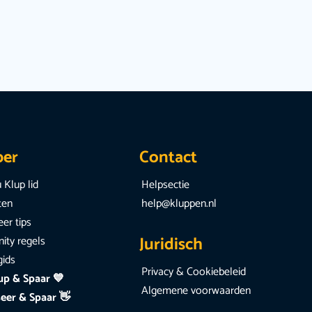
per
Contact
 Klup lid
Helpsectie
iten
help@kluppen.nl
er tips
Juridisch
ty regels
gids
Privacy & Cookiebeleid
up & Spaar 💙
Algemene voorwaarden
eer & Spaar 👋