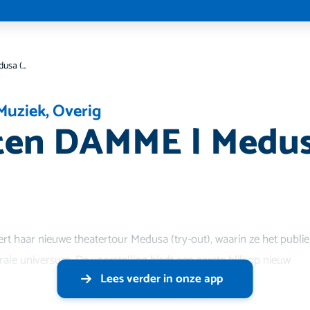
ELLEN ten DAMME | Medusa (try-out)
Muziek
,
Overig
en DAMME | Medusa
t haar nieuwe theatertour Medusa (try-out), waarin ze het publ
rale universum. De voorstelling biedt een eerste blik op nieuw
Lees verder in onze app