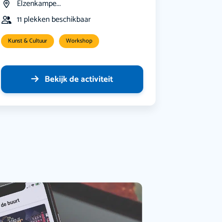
Elzenkampe...
11 plekken beschikbaar
Kunst & Cultuur
Workshop
Bekijk de activiteit