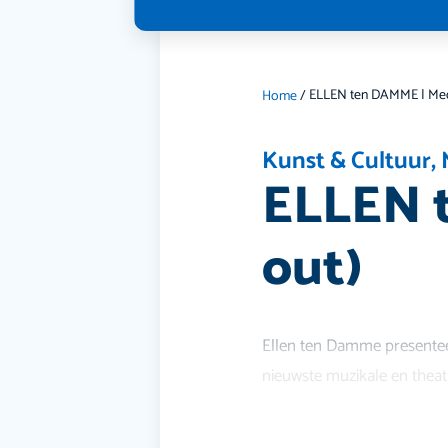
Home
/
Kunst & Cultuur
,
ELLEN t
out)
Ellen ten Damme presenteer
nieuwste muzikale en theat