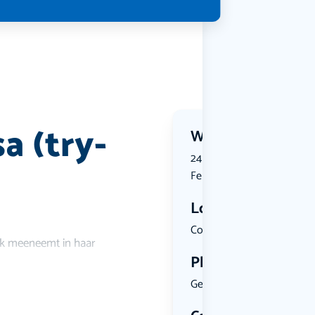
 (try-
Wanneer?
24 February 2027 | 20:30 t
February 2027 | 22:00
Locatie
Cornelis G...
iek meeneemt in haar
Plekken
Geen limiet