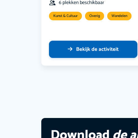
6 plekken beschikbaar
Kunst & Cultuur
Overig
Wandelen
Bekijk de activiteit
Download
de 