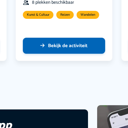
8 plekken beschikbaar
Kunst & Cultuur
Reizen
Wandelen
Bekijk de activiteit
app