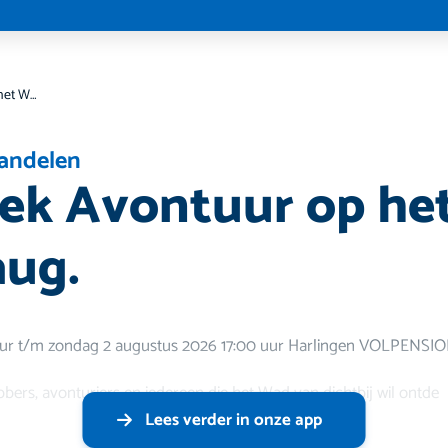
Een Uniek Avontuur op het Wad 31juli-2aug.
andelen
ek Avontuur op he
aug.
0 uur t/m zondag 2 augustus 2026 17:00 uur Harlingen VOLPENSI
bers, avonturiers en iedereen die het Wad van dichtbij wil ontde
Lees verder in onze app