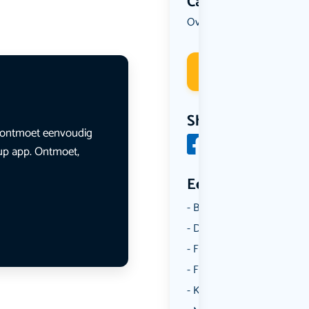
Categorie
Overig
Reizen
Wandelen
,
,
Deelneme
Share
en ontmoet eenvoudig
lup app. Ontmoet,
Een aantal catego
Borrelen
Dansen
Fietsen
Film
Kunst & Cultuur