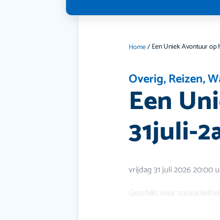
Home
/
Overig
,
Reizen
,
W
Een Uni
31juli-2
vrijdag 31 juli 2026 20:0
Geschikt voor natuurliefheb