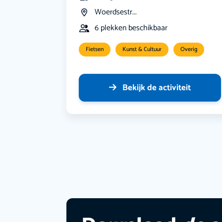
Woerdsestr...
6 plekken beschikbaar
Fietsen
Kunst & Cultuur
Overig
Bekijk de activiteit