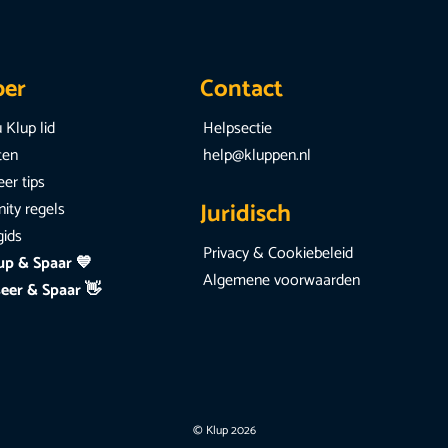
per
Contact
 Klup lid
Helpsectie
iten
help@kluppen.nl
er tips
Juridisch
ty regels
gids
Privacy & Cookiebeleid
up & Spaar 💙
Algemene voorwaarden
eer & Spaar 👋
© Klup 2026