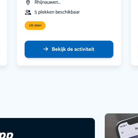
Rhijnauwen...
5 plekken beschikbaar
Uit eten
Bekijk de activiteit
app