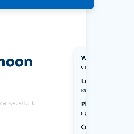
rnoon
Wanneer?
9 July 2026 | 12:30
Locatie
Raadhuisst...
Plekken
en we de tijd. Ik
8 plekken beschikbaar
Categorie