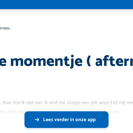
Een thee momentje ( afternoon tea)
e momentje ( afte
 daar doe ik niet aan. Ik vind dat vlugge een gek woord bij mij nem
en after noon tea. Heerlijk genieten van een kopje thee me
Lees verder in onze app