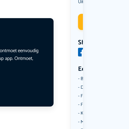
Uit eten
Deelneme
Share
en ontmoet eenvoudig
lup app. Ontmoet,
Een aantal catego
Borrelen
Dansen
Fietsen
Film
Kunst & Cultuur
Muziek