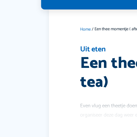
Home
/
Uit eten
Een the
tea)
Even vlug een theetje doen,
organiseer deze dag weer e