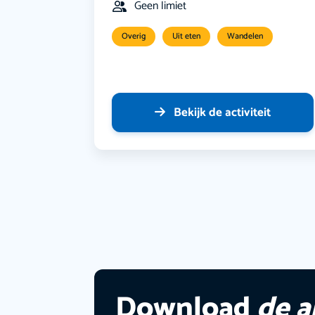
Geen limiet
Overig
Uit eten
Wandelen
Bekijk de activiteit
Download
de 