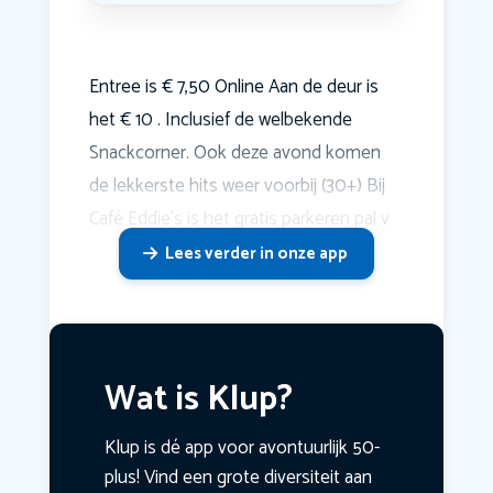
Entree is € 7,50 Online Aan de deur is
het € 10 . Inclusief de welbekende
Snackcorner. Ook deze avond komen
de lekkerste hits weer voorbij (30+) Bij
Café Eddie's is het gratis parkeren pal v
Lees verder in onze app
Wat is Klup?
Klup is dé app voor avontuurlijk 50-
plus! Vind een grote diversiteit aan