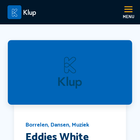
Borrelen
,
Dansen
,
Muziek
Eddies White