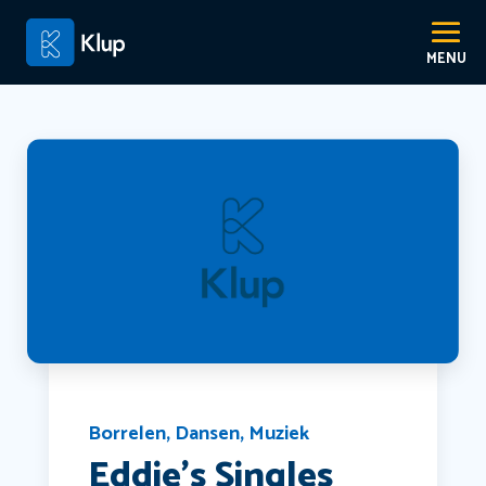
Borrelen
,
Dansen
,
Muziek
Eddie’s Singles