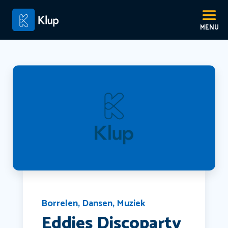
Borrelen
,
Dansen
,
Muziek
Eddies Discoparty