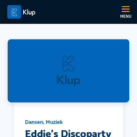
Dansen
,
Muziek
Eddie’s Discoparty