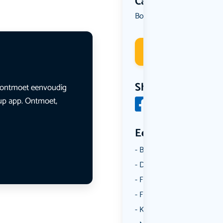
Categorie
Borrelen
Dansen
Muziek
,
,
Deelneme
Share
en ontmoet eenvoudig
lup app. Ontmoet,
Een aantal catego
Borrelen
Dansen
Fietsen
Film
Kunst & Cultuur