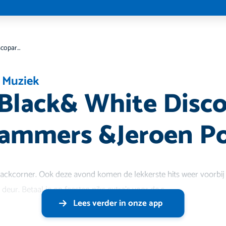
Eddie’s Black& White Discoparty DJ Jan Lammers &Jeroen Post
,
Muziek
 Black& White Disc
Lammers &Jeroen P
ackcorner. Ook deze avond komen de lekkerste hits weer voorbij (3
 deur. Betaal je op feesten niks extra's voor de s
Lees verder in onze app