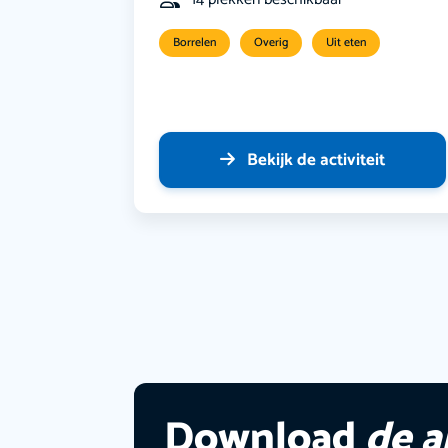
Borrelen
Overig
Uit eten
Bekijk de activiteit
Download
de 