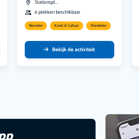
Stationspl...
6 plekken beschikbaar
Borrelen
Kunst & Cultuur
Wandelen
Bekijk de activiteit
app