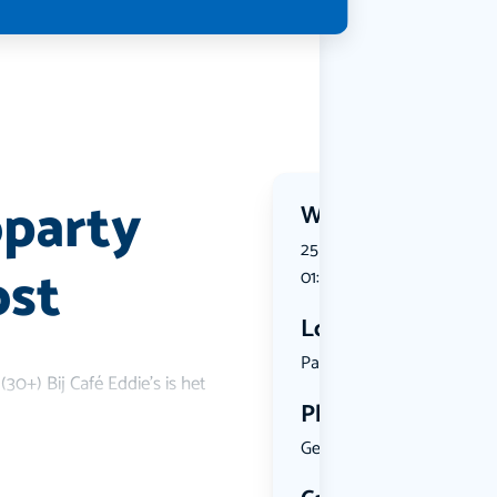
oparty
Wanneer?
25 July 2026 | 20:30 tot 26 
ost
01:30
Locatie
Papiermole...
0+) Bij Café Eddie's is het
Plekken
Geen limiet