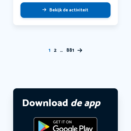
Bekijk de activiteit
1
2
…
881
Download
de app