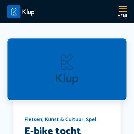
Fietsen
,
Kunst & Cultuur
,
Spel
E-bike tocht