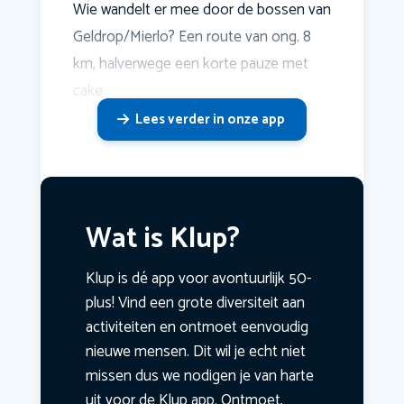
Wie wandelt er mee door de bossen van
Geldrop/Mierlo? Een route van ong. 8
km, halverwege een korte pauze met
cake
Lees verder in onze app
Wat is Klup?
Klup is dé app voor avontuurlijk 50-
plus! Vind een grote diversiteit aan
activiteiten en ontmoet eenvoudig
nieuwe mensen. Dit wil je echt niet
missen dus we nodigen je van harte
uit voor de Klup app. Ontmoet,