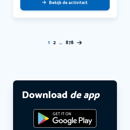
Bekijk de activiteit
1
2
…
878
Download
de app