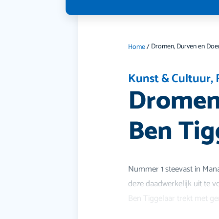
Home
/
Kunst & Cultuur
,
Dromen,
Ben Tig
Nummer 1 steevast in Mana
deze daadwerkelijk uit te v
Ben Tiggelaar trekt met ge