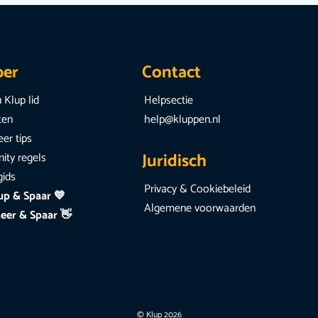
per
Contact
 Klup lid
Helpsectie
iten
help@kluppen.nl
er tips
Juridisch
ty regels
gids
Privacy & Cookiebeleid
up & Spaar 💙
Algemene voorwaarden
eer & Spaar 👋
© Klup 2026