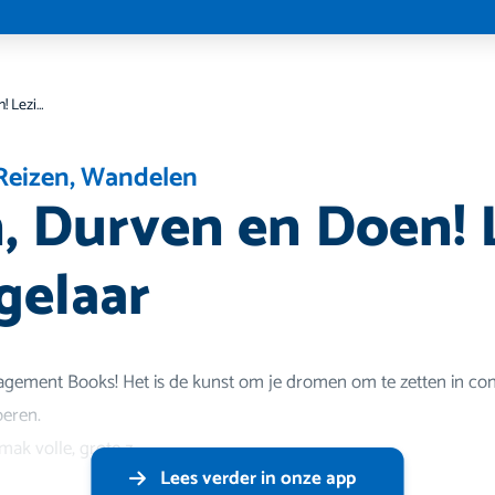
Dromen, Durven en Doen! Lezing Ben Tiggelaar
Reizen
,
Wandelen
 Durven en Doen! 
gelaar
gement Books! Het is de kunst om je dromen om te zetten in con
oeren.
mak volle, grote z
Lees verder in onze app