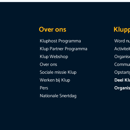
Over ons
Klup
Kluphost Programma
Word nu
Klup Partner Programma
Activite
Klup Webshop
Organise
Over ons
Communi
Sociale missie Klup
Opstart
Werken bij Klup
Deel Kl
Pers
Organis
Nationale Snertdag