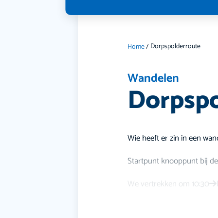
Dorpspolderroute
Home
/
Wandelen
Dorpspo
Wie heeft er zin in een wa
Startpunt knooppunt bij de
We vertrekken om 10:30