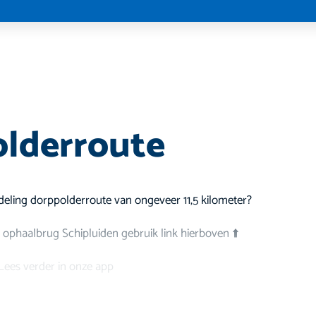
lderroute
ndeling dorppolderroute van ongeveer 11,5 kilometer?
 ophaalbrug Schipluiden gebruik link hierboven ⬆️
Lees verder in onze app