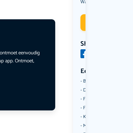
Wandelen
Deelneme
Share
en ontmoet eenvoudig
lup app. Ontmoet,
Een aantal catego
Borrelen
Dansen
Fietsen
Film
Kunst & Cultuur
Muziek