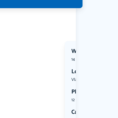
Wanneer?
14 July 2026 | 10:25
Locatie
Vlaardings...
Plekken
12 plekken beschikbaar
Categorie