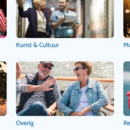
Kunst & Cultuur
Mu
Overig
Re