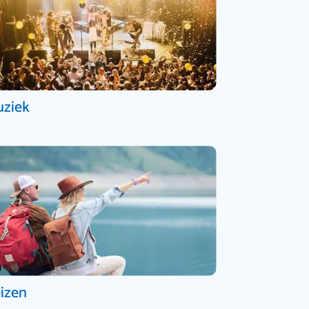
ziek
izen