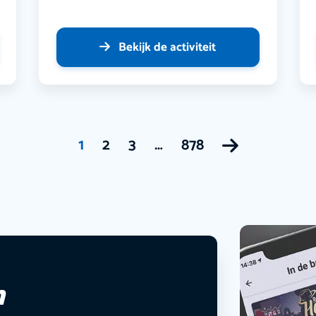
Bekijk de activiteit
1
2
3
…
878
n