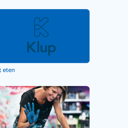
t eten