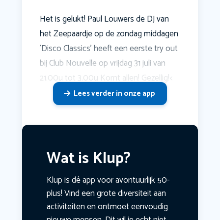
Het is gelukt! Paul Louwers de DJ van
het Zeepaardje op de zondag middagen
'Disco Classics' heeft een eerste try out
bij Club Nouvelle op vrijdag 31 juli van
21.00u tot 3.00u Komt allen! Gezellig!<
Lees verder in onze app
Wat is Klup?
Klup is dé app voor avontuurlijk 50-
plus! Vind een grote diversiteit aan
activiteiten en ontmoet eenvoudig