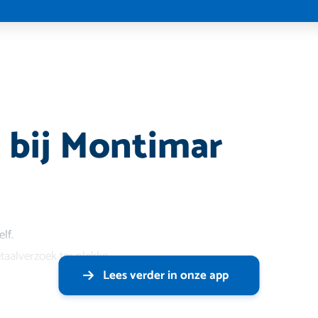
 bij Montimar
lf.
etaalverzoek ter plekke.
Lees verder in onze app