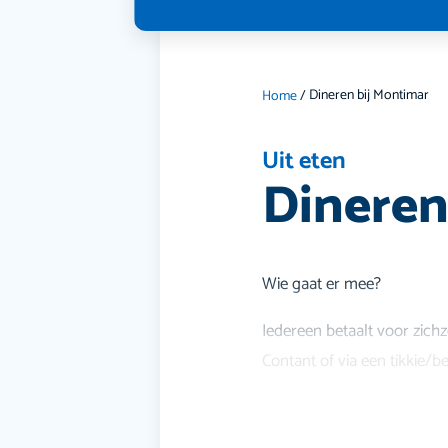
Dineren bij Montimar
Home
/
Uit eten
Dineren
Wie gaat er mee?
Iedereen betaalt voor zichze
Contant of via een tikkie/b