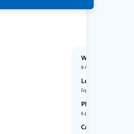
Wanneer?
8 August 2026 | 19:15
Locatie
Erpseweg 1...
Plekken
6 plekken beschikbaar
Categorie