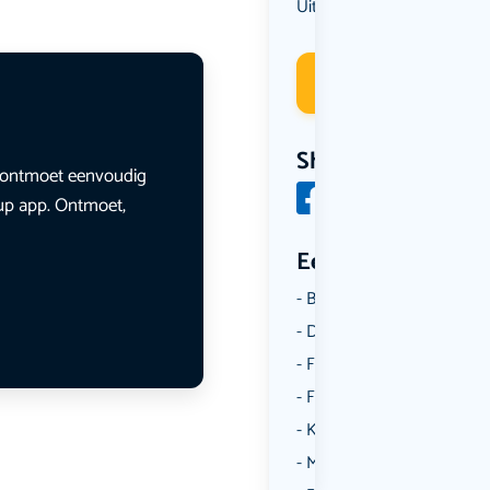
Uit eten
Deelneme
Share
en ontmoet eenvoudig
lup app. Ontmoet,
Een aantal catego
Borrelen
Dansen
Fietsen
Film
Kunst & Cultuur
Muziek