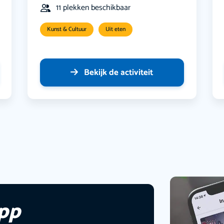
11 plekken beschikbaar
Kunst & Cultuur
Uit eten
Bekijk de activiteit
app