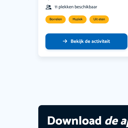
11 plekken beschikbaar
Borrelen
Muziek
Uit eten
Bekijk de activiteit
Download
de 