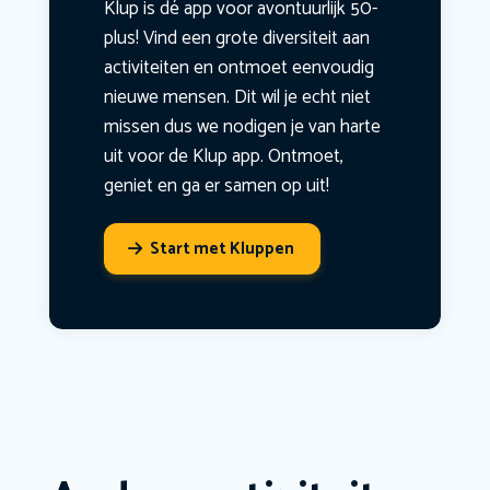
Klup is dé app voor avontuurlijk 50-
plus! Vind een grote diversiteit aan
activiteiten en ontmoet eenvoudig
nieuwe mensen. Dit wil je echt niet
missen dus we nodigen je van harte
uit voor de Klup app. Ontmoet,
geniet en ga er samen op uit!
Start met Kluppen