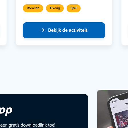
Borrelen
Overig
Spel
Bekijk de activiteit
app
 een gratis downloadlink toe!