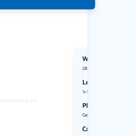
Wanneer?
28 July 2026 | 19:30
Locatie
's-Her...
tische setting, ma
Plekken
Geen limiet
Categorie