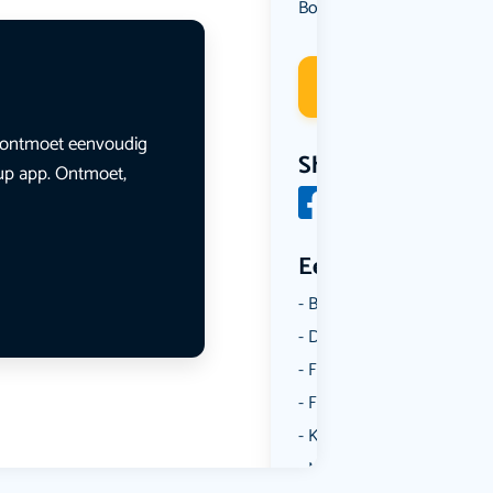
Borrelen
Overig
Uit eten
,
,
Deelneme
en ontmoet eenvoudig
Share
lup app. Ontmoet,
Een aantal catego
Borrelen
Dansen
Fietsen
Film
Kunst & Cultuur
Muziek