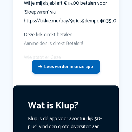
Wil je mij alsjeblieft € 15,00 betalen voor
'Sloepvaren' via
https://tikkie.me/pay/9q1qs9dempo4ii1i35t0
Deze link direkt betalen
Aanmelden is direkt Betalen!
Wie stapt er Geze
Lees verder in onze app
Wat is Klup?
Klup is dé app voor avontuurlijk 50-
plus! Vind een grote diversiteit aan