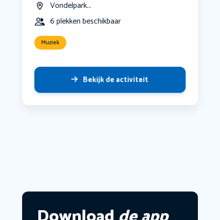
Vondelpark...
6 plekken beschikbaar
Muziek
Bekijk de activiteit
Download
de app