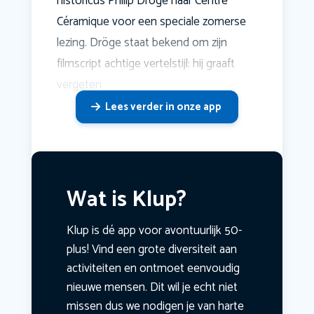
historicus Philip Dröge naar Centre
Céramique voor een speciale zomerse
lezing. Dröge staat bekend om zijn
filmscript achtige vertelstijl: hij graaft
vergeten
Lees verder in onze app
Wat is Klup?
Klup is dé app voor avontuurlijk 50-
plus! Vind een grote diversiteit aan
activiteiten en ontmoet eenvoudig
nieuwe mensen. Dit wil je echt niet
missen dus we nodigen je van harte