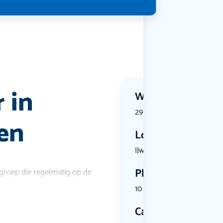
 in
Wanneer?
29 June 2026 | 18:00
en
Locatie
IJweg 1270...
Plekken
 groep die regelmatig op de
10 plekken beschikbaar
Categorie