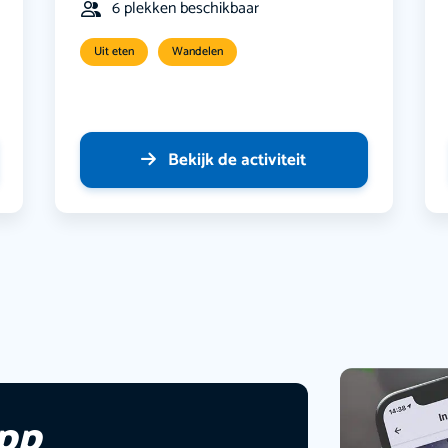
6 plekken beschikbaar
Uit eten
Wandelen
Bekijk de activiteit
app