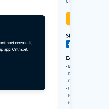
Uit eten
Deelneme
Share
en ontmoet eenvoudig
lup app. Ontmoet,
Een aantal catego
Borrelen
Dansen
Fietsen
Film
Kunst & Cultuur
Muziek