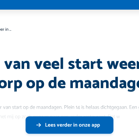
De tafel van veel start weer in Hoofddorp op de maandagen
 van veel start weer
orp op de maandag
r van start op de maandagen. Plein 14 is helaas dichtgegaan. Een
et mij op zoek gegaan naar een ander restaurant. Dat w
Lees verder in onze app