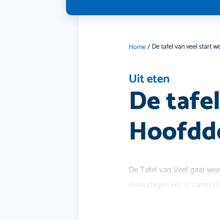
Home
/
Uit eten
De tafel
Hoofdd
De Tafel van Veel gaat wee
maandagen eet, is samen m