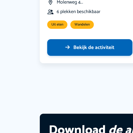
Molenweg 4...
6 plekken beschikbaar
Uit eten
Wandelen
Bekijk de activiteit
Download
de 